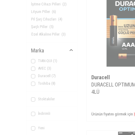
İşitme Cihazı Pilleri
(2)
Lityum Piller
(6)
Pil Şarj Cihazları
(4)
Şarjlı Piller
(5)
Özel Alkaline Piller
(3)
Marka
TIAN-QUI
(1)
AVEC
(3)
Duracell
(7)
Duracell
Toshiba
(8)
DURACELL OPTIMUM
4LÜ
Stoktakiler
İndirimli
Ürünün fiyatını görmek için
Yeni