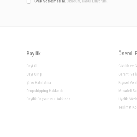
KVKK Sözleşmesi'ni
, Okudum, Kabul Ediyorum.
Bayilik
Önemli B
Bayi Ol
Gizlilik ve 
Bayi Girişi
Garanti ve İ
Şifre Hatırlatma
Kişisel Veri
Dropshipping Hakkında
Mesafeli Sa
Bayilik Başvurusu Hakkında
Üyelik Sözl
Teslimat Ko