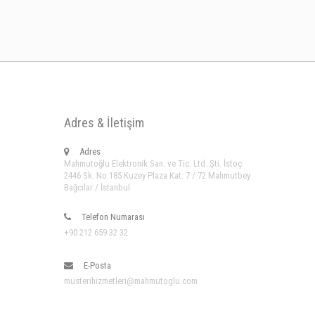
Adres & İletişim
Adres
Mahmutoğlu Elektronik San. ve Tic. Ltd. Şti. İstoç
2446 Sk. No:185 Kuzey Plaza Kat: 7 / 72 Mahmutbey
Bağcılar / İstanbul
Telefon Numarası
+90 212 659 32 32
E-Posta
musterihizmetleri@mahmutoglu.com