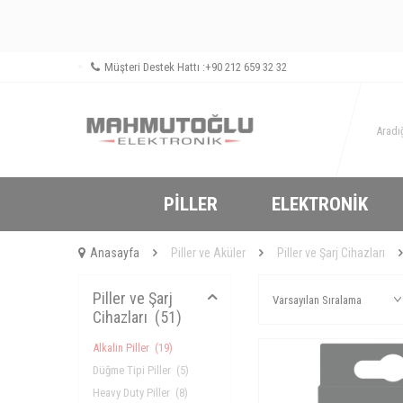
Müşteri Destek Hattı :
+90 212 659 32 32
PILLER
ELEKTRONIK
Anasayfa
Piller ve Aküler
Piller ve Şarj Cihazları
Piller ve Şarj
Cihazları
(51)
Alkalin Piller
(19)
Düğme Tipi Piller
(5)
Heavy Duty Piller
(8)