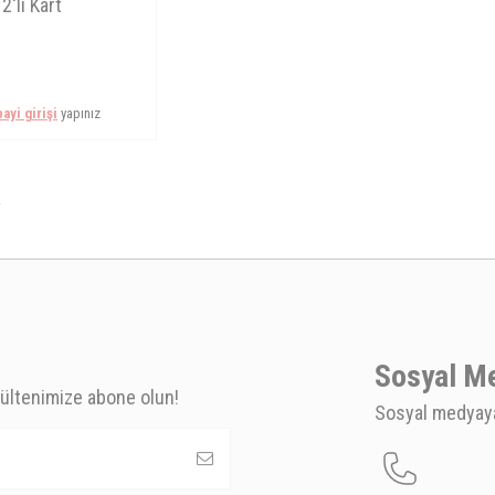
2'li Kart
bayi girişi
yapınız
.
Sosyal M
ültenimize abone olun!
Sosyal medyaya