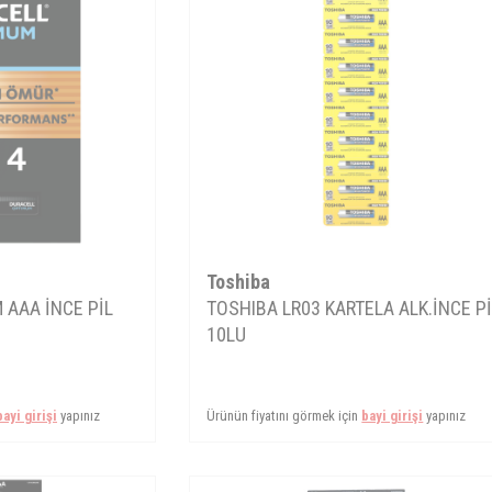
Toshiba
 AAA İNCE PİL
TOSHIBA LR03 KARTELA ALK.İNCE P
10LU
bayi girişi
yapınız
Ürünün fiyatını görmek için
bayi girişi
yapınız