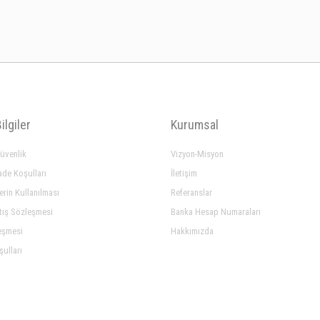
ilgiler
Kurumsal
Güvenlik
Vizyon-Misyon
ade Koşulları
İletişim
lerin Kullanılması
Referanslar
tış Sözleşmesi
Banka Hesap Numaraları
eşmesi
Hakkımızda
şulları