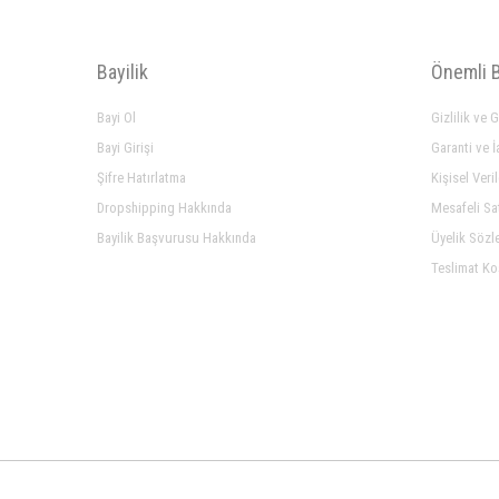
Bayilik
Önemli B
Bayi Ol
Gizlilik ve 
Bayi Girişi
Garanti ve İ
Şifre Hatırlatma
Kişisel Veri
Dropshipping Hakkında
Mesafeli Sa
Bayilik Başvurusu Hakkında
Üyelik Sözl
Teslimat Ko