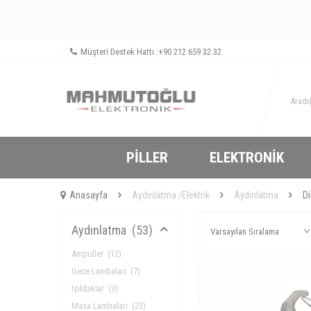
Müşteri Destek Hattı :
+90 212 659 32 32
PILLER
ELEKTRONIK
Anasayfa
Aydınlatma /Elektrik
Aydınlatma
Di
Aydınlatma
(53)
Ampuller
(12)
Gece Lambaları
(7)
Işıldaklar
(3)
Masa Lambaları
(23)