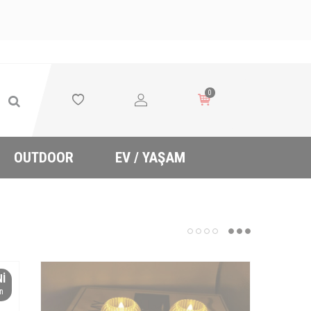
0
OUTDOOR
EV / YAŞAM
NI
n