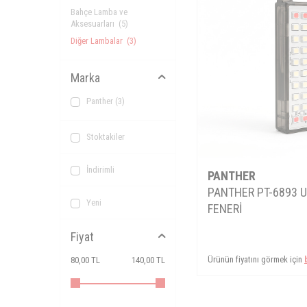
Bahçe Lamba ve
Aksesuarları
(5)
Diğer Lambalar
(3)
Marka
Panther
(3)
Stoktakiler
İndirimli
PANTHER
PANTHER PT-6893 U
Yeni
FENERİ
Fiyat
Ürünün fiyatını görmek için
80,00 TL
140,00 TL