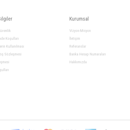
ilgiler
Kurumsal
Güvenlik
Vizyon-Misyon
ade Koşulları
İletişim
lerin Kullanılması
Referanslar
tış Sözleşmesi
Banka Hesap Numaraları
eşmesi
Hakkımızda
şulları