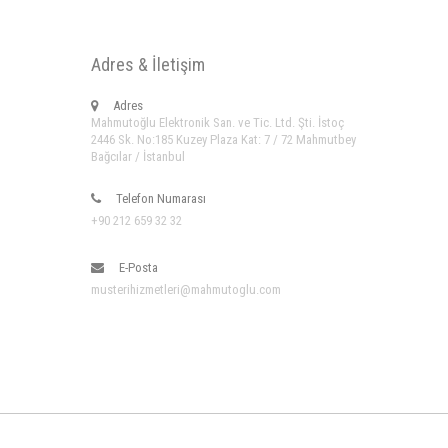
Adres & İletişim
Adres
Mahmutoğlu Elektronik San. ve Tic. Ltd. Şti. İstoç
2446 Sk. No:185 Kuzey Plaza Kat: 7 / 72 Mahmutbey
Bağcılar / İstanbul
Telefon Numarası
+90 212 659 32 32
E-Posta
musterihizmetleri@mahmutoglu.com