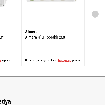
Almera
Alme
Mt.
Almera 4'lü Topraklı 2Mt.
Almer
i
yapınız
Ürünün fiyatını görmek için
bayi girişi
yapınız
Ürünün 
edya