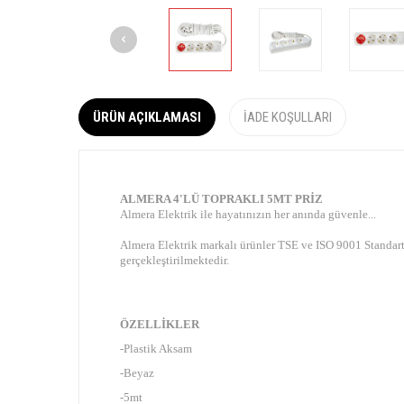
ÜRÜN AÇIKLAMASI
İADE KOŞULLARI
ALMERA 4'LÜ TOPRAKLI 5MT PRİZ
Almera Elektrik ile hayatınızın her anında güvenle...
Almera Elektrik markalı ürünler TSE ve ISO 9001 Standartla
gerçekleştirilmektedir.
ÖZELLİKLER
-Plastik Aksam
-Beyaz
-5mt