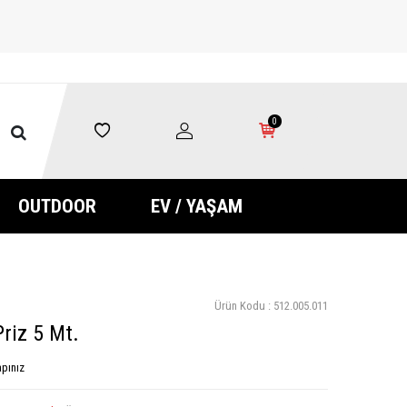
0
OUTDOOR
EV / YAŞAM
Ürün Kodu :
512.005.011
Priz 5 Mt.
pınız