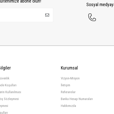
ültenimize abone olun!
Sosyal medyaya
ilgiler
Kurumsal
Güvenlik
Vizyon-Misyon
ade Koşulları
İletişim
lerin Kullanılması
Referanslar
tış Sözleşmesi
Banka Hesap Numaraları
eşmesi
Hakkımızda
şulları