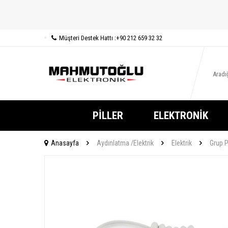
Müşteri Destek Hattı :
+90 212 659 32 32
PILLER
ELEKTRONIK
Anasayfa
Aydınlatma /Elektrik
Elektrik
Grup P