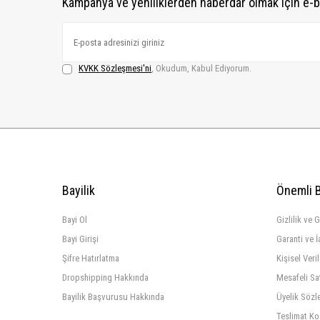
Kampanya ve yeniliklerden haberdar olmak için e-b
KVKK Sözleşmesi'ni
, Okudum, Kabul Ediyorum.
Bayilik
Önemli B
Bayi Ol
Gizlilik ve 
Bayi Girişi
Garanti ve İ
Şifre Hatırlatma
Kişisel Veri
Dropshipping Hakkında
Mesafeli Sa
Bayilik Başvurusu Hakkında
Üyelik Sözl
Teslimat Ko