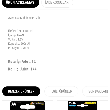
ÜRÜN AÇIKLAMASI
İADE KOŞULLARI
Avec 600 Mah İnce Pil 2'li
ÜRÜN ÖZELLİKLERİ
İçeriği: Ni-Mh
Voltajı: 1.2V
Kapasite: 600mAh
Pil Sayısı: 2 Adet
Kutu İçi Adet: 12
Koli İçi Adet: 144
BENZER ÜRÜNLER
İLGILI ÜRÜNLER
SON BAKILANL