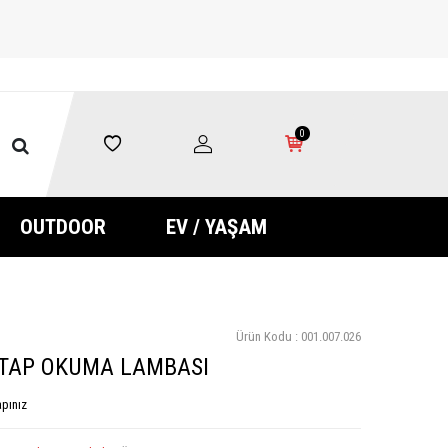
0
OUTDOOR
EV / YAŞAM
Ürün Kodu :
001.007.026
KİTAP OKUMA LAMBASI
pınız