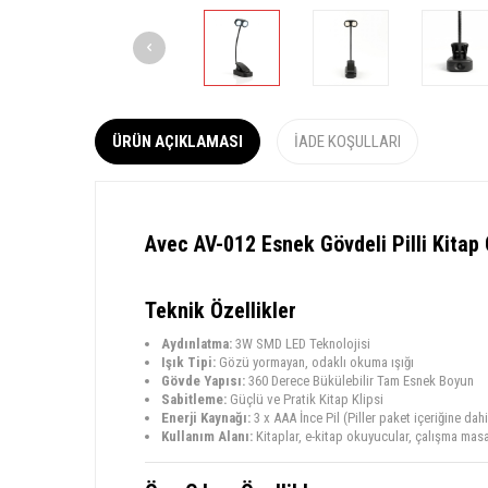
ÜRÜN AÇIKLAMASI
İADE KOŞULLARI
Avec AV-012 Esnek Gövdeli Pilli Kita
Teknik Özellikler
Aydınlatma:
3W SMD LED Teknolojisi
Işık Tipi:
Gözü yormayan, odaklı okuma ışığı
Gövde Yapısı:
360 Derece Bükülebilir Tam Esnek Boyun
Sabitleme:
Güçlü ve Pratik Kitap Klipsi
Enerji Kaynağı:
3 x AAA İnce Pil (Piller paket içeriğine dahi
Kullanım Alanı:
Kitaplar, e-kitap okuyucular, çalışma masa