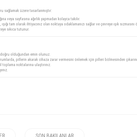
oru sağlamak üzere tasarlanmıştır:
ğına veya sayfasına ağırlık yapmadan kolayca takılır.
şığı tam olarak ihtiyacınız olan noktaya odaklamanızı sağlar ve çevreye ışık sızmasını 
eye sıkıca tutunur.
nin doğru olduğundan emin olunuz.
larda, pillerin akarak cihaza zarar vermesini önlemek için pilleri bölmesinden çıkarını
il toplama noktalarına ulaştırınız.
ınız.
LER
SON BAKILANLAR