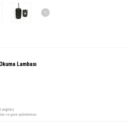
p Okuma Lambası
l değildir)
ları ve gece aydınlatması