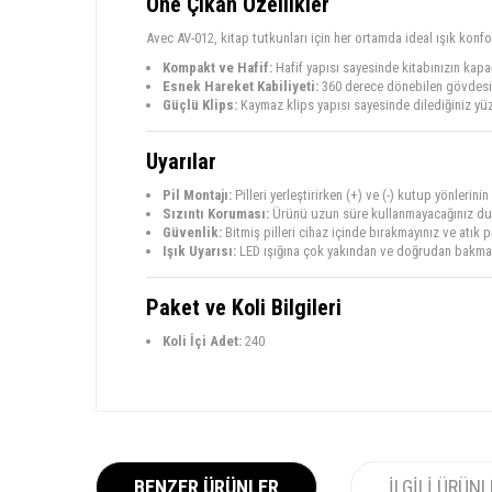
Öne Çıkan Özellikler
Avec AV-012, kitap tutkunları için her ortamda ideal ışık konf
Kompakt ve Hafif:
Hafif yapısı sayesinde kitabınızın kapa
Esnek Hareket Kabiliyeti:
360 derece dönebilen gövdesi, ı
Güçlü Klips:
Kaymaz klips yapısı sayesinde dilediğiniz yüz
Uyarılar
Pil Montajı:
Pilleri yerleştirirken (+) ve (-) kutup yönleri
Sızıntı Koruması:
Ürünü uzun süre kullanmayacağınız durum
Güvenlik:
Bitmiş pilleri cihaz içinde bırakmayınız ve atık p
Işık Uyarısı:
LED ışığına çok yakından ve doğrudan bakmay
Paket ve Koli Bilgileri
Koli İçi Adet:
240
BENZER ÜRÜNLER
İLGILI ÜRÜN