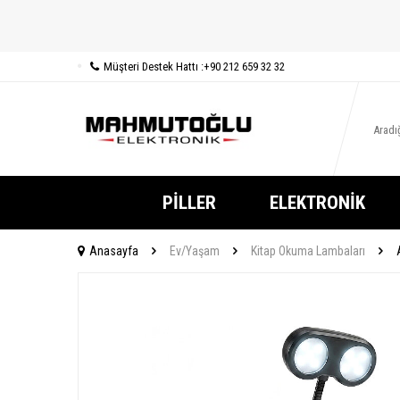
Müşteri Destek Hattı :
+90 212 659 32 32
PILLER
ELEKTRONIK
Anasayfa
Ev/Yaşam
Kitap Okuma Lambaları