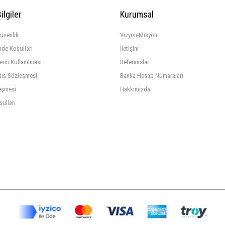
ilgiler
Kurumsal
Güvenlik
Vizyon-Misyon
ade Koşulları
İletişim
lerin Kullanılması
Referanslar
tış Sözleşmesi
Banka Hesap Numaraları
eşmesi
Hakkımızda
şulları