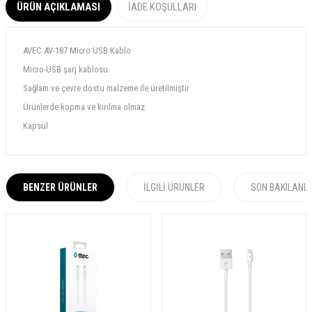
ÜRÜN AÇIKLAMASI
İADE KOŞULLARI
AVEC AV-187 Micro USB Kablo
Micro-USB şarj kablosu
Sağlam ve çevre dostu malzeme ile üretilmiştir
Ürünlerde kopma ve kırılma olmaz
Kapsül
BENZER ÜRÜNLER
İLGILI ÜRÜNLER
SON BAKILANL