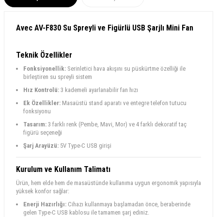
Avec AV-F830 Su Spreyli ve Figürlü USB Şarjlı Mini Fan
Teknik Özellikler
Fonksiyonellik:
Serinletici hava akışını su püskürtme özelliği ile
birleştiren su spreyli sistem
Hız Kontrolü:
3 kademeli ayarlanabilir fan hızı
Ek Özellikler:
Masaüstü stand aparatı ve entegre telefon tutucu
fonksiyonu
Tasarım:
3 farklı renk (Pembe, Mavi, Mor) ve 4 farklı dekoratif taç
figürü seçeneği
Şarj Arayüzü:
5V Type-C USB girişi
Kurulum ve Kullanım Talimatı
Ürün, hem elde hem de masaüstünde kullanıma uygun ergonomik yapısıyla
yüksek konfor sağlar:
Enerji Hazırlığı:
Cihazı kullanmaya başlamadan önce, beraberinde
gelen Type-C USB kablosu ile tamamen şarj ediniz.