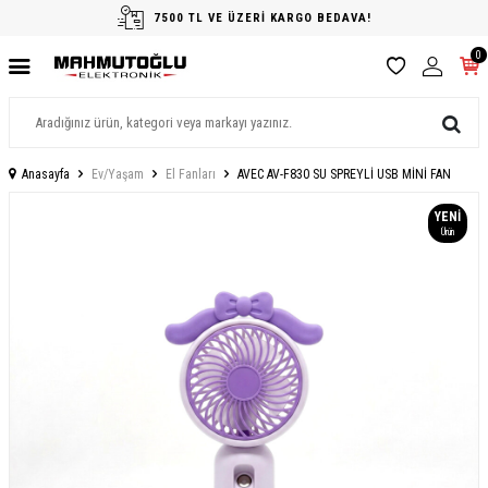
7500 TL VE ÜZERİ KARGO BEDAVA!
0
Anasayfa
Ev/Yaşam
El Fanları
AVEC AV-F830 SU SPREYLİ USB MİNİ FAN
YENI
Ürün