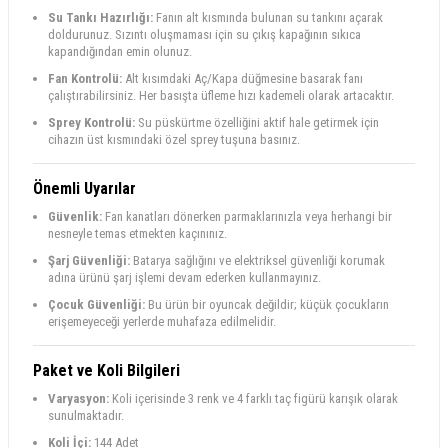
Su Tankı Hazırlığı:
Fanın alt kısmında bulunan su tankını açarak
doldurunuz. Sızıntı oluşmaması için su çıkış kapağının sıkıca
kapandığından emin olunuz.
Fan Kontrolü:
Alt kısımdaki Aç/Kapa düğmesine basarak fanı
çalıştırabilirsiniz. Her basışta üfleme hızı kademeli olarak artacaktır.
Sprey Kontrolü:
Su püskürtme özelliğini aktif hale getirmek için
cihazın üst kısmındaki özel sprey tuşuna basınız.
Önemli Uyarılar
Güvenlik:
Fan kanatları dönerken parmaklarınızla veya herhangi bir
nesneyle temas etmekten kaçınınız.
Şarj Güvenliği:
Batarya sağlığını ve elektriksel güvenliği korumak
adına ürünü şarj işlemi devam ederken kullanmayınız.
Çocuk Güvenliği:
Bu ürün bir oyuncak değildir; küçük çocukların
erişemeyeceği yerlerde muhafaza edilmelidir.
Paket ve Koli Bilgileri
Varyasyon:
Koli içerisinde 3 renk ve 4 farklı taç figürü karışık olarak
sunulmaktadır.
Koli İçi:
144 Adet