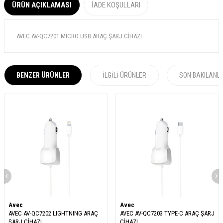
ÜRÜN AÇIKLAMASI
İADE KOŞULLARI
AVEC AV-QC7201 MICRO USB ARAÇ ŞARJ CİHAZI
BENZER ÜRÜNLER
İLGILI ÜRÜNLER
SON BAKILANL
Avec
Avec
AVEC AV-QC7202 LIGHTNING ARAÇ
AVEC AV-QC7203 TYPE-C ARAÇ ŞARJ
ŞARJ CİHAZI
CİHAZI