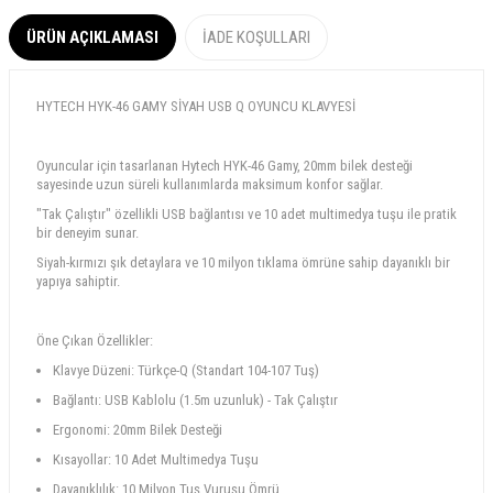
ÜRÜN AÇIKLAMASI
İADE KOŞULLARI
HYTECH HYK-46 GAMY SİYAH USB Q OYUNCU KLAVYESİ
Oyuncular için tasarlanan Hytech HYK-46 Gamy, 20mm bilek desteği
sayesinde uzun süreli kullanımlarda maksimum konfor sağlar.
"Tak Çalıştır" özellikli USB bağlantısı ve 10 adet multimedya tuşu ile pratik
bir deneyim sunar.
Siyah-kırmızı şık detaylara ve 10 milyon tıklama ömrüne sahip dayanıklı bir
yapıya sahiptir.
Öne Çıkan Özellikler:
Klavye Düzeni: Türkçe-Q (Standart 104-107 Tuş)
Bağlantı: USB Kablolu (1.5m uzunluk) - Tak Çalıştır
Ergonomi: 20mm Bilek Desteği
Kısayollar: 10 Adet Multimedya Tuşu
Dayanıklılık: 10 Milyon Tuş Vuruşu Ömrü