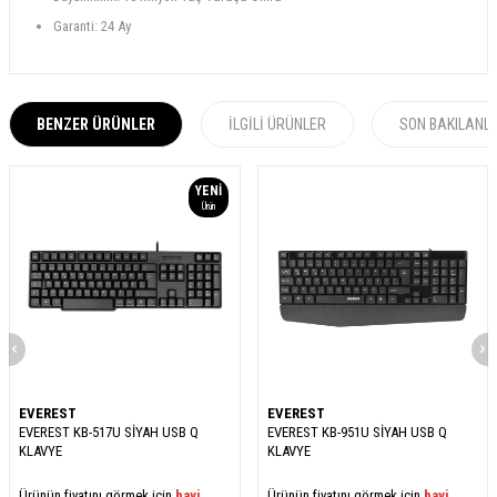
Garanti: 24 Ay
BENZER ÜRÜNLER
İLGILI ÜRÜNLER
SON BAKILANL
YENI
Ürün
EVEREST
EVEREST
EVEREST KB-517U SİYAH USB Q
EVEREST KB-951U SİYAH USB Q
KLAVYE
KLAVYE
Ürünün fiyatını görmek için
bayi
Ürünün fiyatını görmek için
bayi