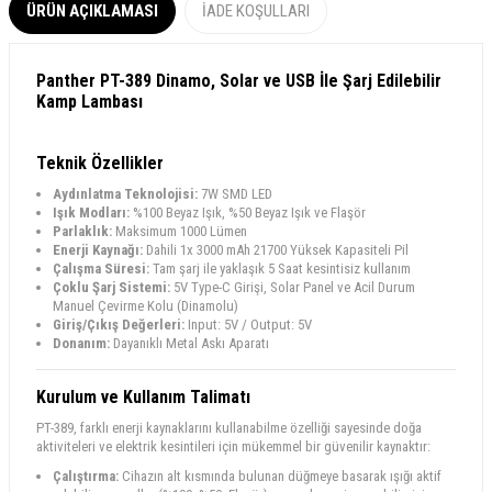
ÜRÜN AÇIKLAMASI
İADE KOŞULLARI
Panther PT-389 Dinamo, Solar ve USB İle Şarj Edilebilir
Kamp Lambası
Teknik Özellikler
Aydınlatma Teknolojisi:
7W SMD LED
Işık Modları:
%100 Beyaz Işık, %50 Beyaz Işık ve Flaşör
Parlaklık:
Maksimum 1000 Lümen
Enerji Kaynağı:
Dahili 1x 3000 mAh 21700 Yüksek Kapasiteli Pil
Çalışma Süresi:
Tam şarj ile yaklaşık 5 Saat kesintisiz kullanım
Çoklu Şarj Sistemi:
5V Type-C Girişi, Solar Panel ve Acil Durum
Manuel Çevirme Kolu (Dinamolu)
Giriş/Çıkış Değerleri:
Input: 5V / Output: 5V
Donanım:
Dayanıklı Metal Askı Aparatı
Kurulum ve Kullanım Talimatı
PT-389, farklı enerji kaynaklarını kullanabilme özelliği sayesinde doğa
aktiviteleri ve elektrik kesintileri için mükemmel bir güvenilir kaynaktır:
Çalıştırma:
Cihazın alt kısmında bulunan düğmeye basarak ışığı aktif