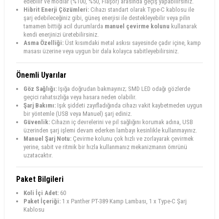
edebilir ve modlar (%100, %50, Flaşör) arasında geçiş yapabilirsiniz.
Hibrit Enerji Çözümleri:
Cihazı standart olarak Type-C kablosu ile
şarj edebileceğiniz gibi, güneş enerjisi ile destekleyebilir veya pilin
tamamen bittiği acil durumlarda
manuel çevirme kolunu
kullanarak
kendi enerjinizi üretebilirsiniz.
Asma Özelliği:
Üst kısımdaki metal askısı sayesinde çadır içine, kamp
masası üzerine veya uygun bir dala kolayca sabitleyebilirsiniz.
Önemli Uyarılar
Göz Sağlığı:
Işığa doğrudan bakmayınız; SMD LED odağı gözlerde
geçici rahatsızlığa veya hasara neden olabilir.
Şarj Bakımı:
Işık şiddeti zayıfladığında cihazı vakit kaybetmeden uygun
bir yöntemle (USB veya Manuel) şarj ediniz.
Güvenlik:
Cihazın iç devrelerini ve pil sağlığını korumak adına, USB
üzerinden şarj işlemi devam ederken lambayı kesinlikle kullanmayınız.
Manuel Şarj Notu:
Çevirme kolunu çok hızlı ve zorlayarak çevirmek
yerine, sabit ve ritmik bir hızla kullanmanız mekanizmanın ömrünü
uzatacaktır.
Paket Bilgileri
Koli İçi Adet:
60
Paket İçeriği:
1 x Panther PT-389 Kamp Lambası, 1 x Type-C Şarj
Kablosu