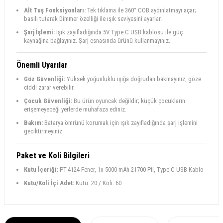
Alt Tuş Fonksiyonları:
Tek tıklama ile 360° COB aydınlatmayı açar;
basılı tutarak Dimmer özelliği ile ışık seviyesini ayarlar.
Şarj İşlemi:
Işık zayıfladığında 5V Type C USB kablosu ile güç
kaynağına bağlayınız. Şarj esnasında ürünü kullanmayınız.
Önemli Uyarılar
Göz Güvenliği:
Yüksek yoğunluklu ışığa doğrudan bakmayınız, göze
ciddi zarar verebilir.
Çocuk Güvenliği:
Bu ürün oyuncak değildir; küçük çocukların
erişemeyeceği yerlerde muhafaza ediniz.
Bakım:
Batarya ömrünü korumak için ışık zayıfladığında şarj işlemini
geciktirmeyiniz.
Paket ve Koli Bilgileri
Kutu İçeriği:
PT-4124 Fener, 1x 5000 mAh 21700 Pil, Type C USB Kablo
Kutu/Koli İçi Adet:
Kutu: 20 / Koli: 60