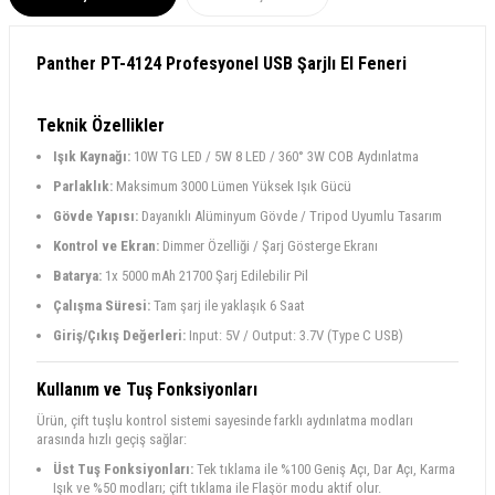
Panther PT-4124 Profesyonel USB Şarjlı El Feneri
Teknik Özellikler
Işık Kaynağı:
10W TG LED / 5W 8 LED / 360° 3W COB Aydınlatma
Parlaklık:
Maksimum 3000 Lümen Yüksek Işık Gücü
Gövde Yapısı:
Dayanıklı Alüminyum Gövde / Tripod Uyumlu Tasarım
Kontrol ve Ekran:
Dimmer Özelliği / Şarj Gösterge Ekranı
Batarya:
1x 5000 mAh 21700 Şarj Edilebilir Pil
Çalışma Süresi:
Tam şarj ile yaklaşık 6 Saat
Giriş/Çıkış Değerleri:
Input: 5V / Output: 3.7V (Type C USB)
Kullanım ve Tuş Fonksiyonları
Ürün, çift tuşlu kontrol sistemi sayesinde farklı aydınlatma modları
arasında hızlı geçiş sağlar:
Üst Tuş Fonksiyonları:
Tek tıklama ile %100 Geniş Açı, Dar Açı, Karma
Işık ve %50 modları; çift tıklama ile Flaşör modu aktif olur.