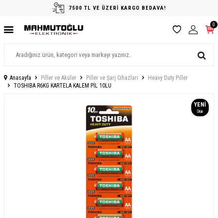
7500 TL VE ÜZERİ KARGO BEDAVA!
0
Anasayfa
Piller ve Aküler
Piller ve Şarj Cihazları
Heavy Duty Piller
TOSHIBA R6KG KARTELA KALEM PİL 10LU
YENI
Ürün