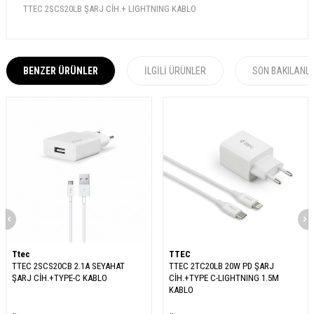
TTEC 2SCS20LB ŞARJ CİH.+ LIGHTNING KABLO
BENZER ÜRÜNLER
İLGILI ÜRÜNLER
SON BAKILANL
Ttec
TTEC
TTEC 2SCS20CB 2.1A SEYAHAT
TTEC 2TC20LB 20W PD ŞARJ
ŞARJ CİH.+TYPE-C KABLO
CİH.+TYPE C-LIGHTNING 1.5M
KABLO