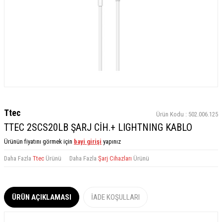
Ttec
Ürün Kodu :
502.006.125
TTEC 2SCS20LB ŞARJ CİH.+ LIGHTNING KABLO
Ürünün fiyatını görmek için
bayi girişi
yapınız
Daha Fazla
Ttec
Ürünü
Daha Fazla
Şarj Cihazları
Ürünü
ÜRÜN AÇIKLAMASI
İADE KOŞULLARI