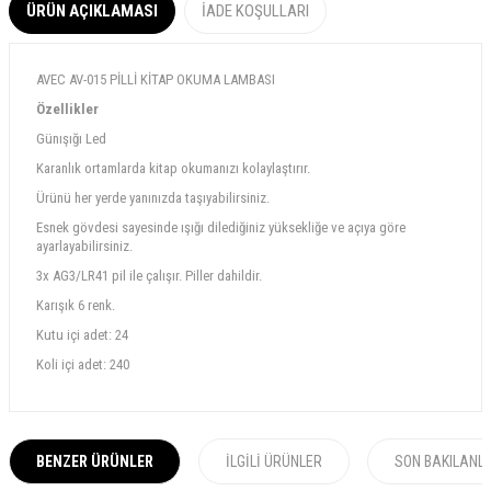
ÜRÜN AÇIKLAMASI
İADE KOŞULLARI
AVEC AV-015 PİLLİ KİTAP OKUMA LAMBASI
Özellikler
Günışığı Led
Karanlık ortamlarda kitap okumanızı kolaylaştırır.
Ürünü her yerde yanınızda taşıyabilirsiniz.
Esnek gövdesi sayesinde ışığı dilediğiniz yüksekliğe ve açıya göre
ayarlayabilirsiniz.
3x AG3/LR41 pil ile çalışır. Piller dahildir.
Karışık 6 renk.
Kutu içi adet: 24
Koli içi adet: 240
BENZER ÜRÜNLER
İLGILI ÜRÜNLER
SON BAKILANL