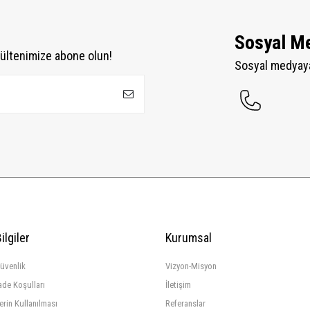
Sosyal M
ültenimize abone olun!
Sosyal medyaya
ilgiler
Kurumsal
Güvenlik
Vizyon-Misyon
ade Koşulları
İletişim
lerin Kullanılması
Referanslar