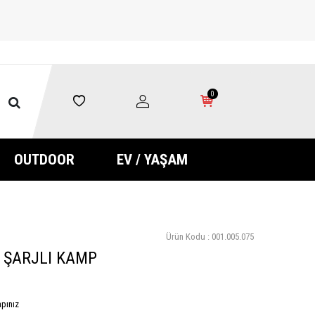
0
OUTDOOR
EV / YAŞAM
Ürün Kodu :
001.005.075
 ŞARJLI KAMP
pınız