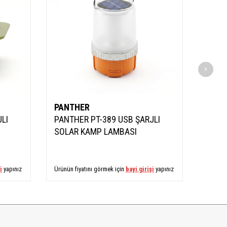
PANTHER
PANT
LI
PANTHER PT-389 USB ŞARJLI
PANT
SOLAR KAMP LAMBASI
SOLA
i
yapınız
Ürünün fiyatını görmek için
bayi girişi
yapınız
Ürünün 