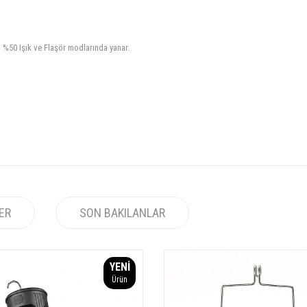
%50 Işık ve Flaşör modlarında yanar.
LER
SON BAKILANLAR
YENI
Ürün