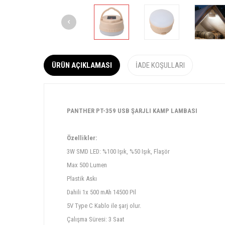
ÜRÜN AÇIKLAMASI
İADE KOŞULLARI
PANTHER PT-359 USB ŞARJLI KAMP LAMBASI
Özellikler:
3W SMD LED: %100 Işık, %50 Işık, Flaşör
Max 500 Lumen
Plastik Askı
Dahili 1x 500 mAh 14500 Pil
5V Type C Kablo ile şarj olur.
Çalışma Süresi: 3 Saat