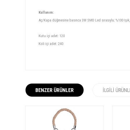
Kullanım:
Aç/Kapa düğmesine basınca 3W SMD Led sırasıyla; %100 Işık, 
Kutu içi adet: 120
Koli içi adet: 240
BENZER ÜRÜNLER
İLGILI ÜRÜN