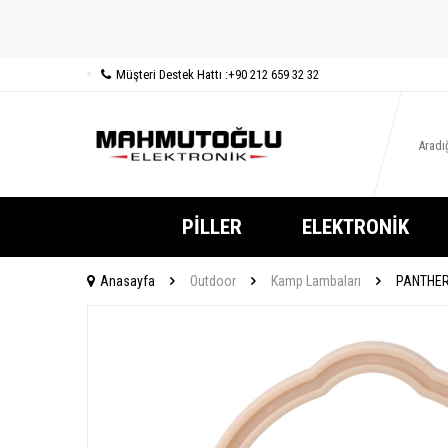
Müşteri Destek Hattı :
+90 212 659 32 32
PILLER
ELEKTRONIK
Anasayfa
Outdoor
Kamp Lambaları
PANTHER