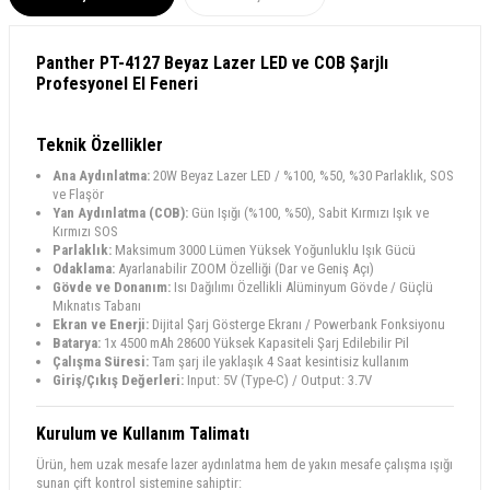
Panther PT-4127 Beyaz Lazer LED ve COB Şarjlı
Profesyonel El Feneri
Teknik Özellikler
Ana Aydınlatma:
20W Beyaz Lazer LED / %100, %50, %30 Parlaklık, SOS
ve Flaşör
Yan Aydınlatma (COB):
Gün Işığı (%100, %50), Sabit Kırmızı Işık ve
Kırmızı SOS
Parlaklık:
Maksimum 3000 Lümen Yüksek Yoğunluklu Işık Gücü
Odaklama:
Ayarlanabilir ZOOM Özelliği (Dar ve Geniş Açı)
Gövde ve Donanım:
Isı Dağılımı Özellikli Alüminyum Gövde / Güçlü
Mıknatıs Tabanı
Ekran ve Enerji:
Dijital Şarj Gösterge Ekranı / Powerbank Fonksiyonu
Batarya:
1x 4500 mAh 28600 Yüksek Kapasiteli Şarj Edilebilir Pil
Çalışma Süresi:
Tam şarj ile yaklaşık 4 Saat kesintisiz kullanım
Giriş/Çıkış Değerleri:
Input: 5V (Type-C) / Output: 3.7V
Kurulum ve Kullanım Talimatı
Ürün, hem uzak mesafe lazer aydınlatma hem de yakın mesafe çalışma ışığı
sunan çift kontrol sistemine sahiptir: