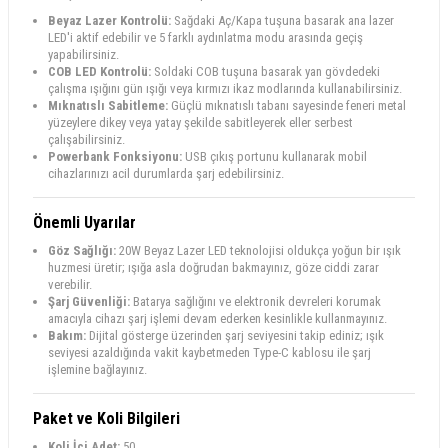
Beyaz Lazer Kontrolü:
Sağdaki Aç/Kapa tuşuna basarak ana lazer
LED'i aktif edebilir ve 5 farklı aydınlatma modu arasında geçiş
yapabilirsiniz.
COB LED Kontrolü:
Soldaki COB tuşuna basarak yan gövdedeki
çalışma ışığını gün ışığı veya kırmızı ikaz modlarında kullanabilirsiniz.
Mıknatıslı Sabitleme:
Güçlü mıknatıslı tabanı sayesinde feneri metal
yüzeylere dikey veya yatay şekilde sabitleyerek eller serbest
çalışabilirsiniz.
Powerbank Fonksiyonu:
USB çıkış portunu kullanarak mobil
cihazlarınızı acil durumlarda şarj edebilirsiniz.
Önemli Uyarılar
Göz Sağlığı:
20W Beyaz Lazer LED teknolojisi oldukça yoğun bir ışık
huzmesi üretir; ışığa asla doğrudan bakmayınız, göze ciddi zarar
verebilir.
Şarj Güvenliği:
Batarya sağlığını ve elektronik devreleri korumak
amacıyla cihazı şarj işlemi devam ederken kesinlikle kullanmayınız.
Bakım:
Dijital gösterge üzerinden şarj seviyesini takip ediniz; ışık
seviyesi azaldığında vakit kaybetmeden Type-C kablosu ile şarj
işlemine bağlayınız.
Paket ve Koli Bilgileri
Koli İçi Adet:
50