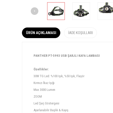
ÜRÜN AÇIKLAMASI
İADE KOŞULLARI
PANTHER PT-5993 USB ŞARJLI KAFA LAMBASI
Özellikler:
30W TG Led: %100 Işık, %50 Işık, Flaşör
Kırmızı İkaz Işığı
Max 3000 Lumen
ZOOM
Led Şarj Göstergesi
Ayarlanabilir Başlık & Kayış