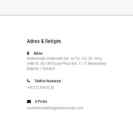
Adres & İletişim
Adres
Mahmutoğlu Elektronik San. ve Tic. Ltd. Şti. İstoç
2446 Sk. No:185 Kuzey Plaza Kat: 7 / 72 Mahmutbey
Bağcılar / İstanbul
Telefon Numarası
+90 212 659 32 32
E-Posta
musterihizmetleri@mahmutoglu.com