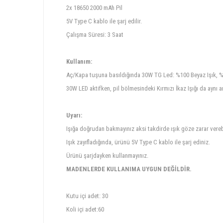
2x 18650 2000 mAh Pil
5V Type C kablo ile şarj edilir.
Çalışma Süresi: 3 Saat
Kullanım:
Aç/Kapa tuşuna basıldığında 30W TG Led: %100 Beyaz Işık, %50
30W LED aktifken, pil bölmesindeki Kırmızı İkaz Işığı da aynı a
Uyarı:
Işığa doğrudan bakmayınız aksi takdirde ışık göze zarar verebi
Işık zayıfladığında, ürünü 5V Type C kablo ile şarj ediniz.
Ürünü şarjdayken kullanmayınız.
MADENLERDE KULLANIMA UYGUN DEĞİLDİR.
Kutu içi adet: 30
Koli içi adet:60