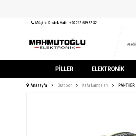
Müşteri Destek Hattı :
+90 212 659 32 32
PILLER
ELEKTRONIK
Anasayfa
Outdoor
Kafa Lambaları
PANTHER 