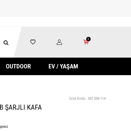
0
OUTDOOR
EV / YAŞAM
Ürün Kodu :
001.004.114
B ŞARJLI KAFA
pınız