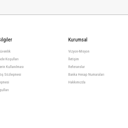
ilgiler
Kurumsal
Güvenlik
Vizyon-Misyon
ade Koşulları
İletişim
lerin Kullanılması
Referanslar
tış Sözleşmesi
Banka Hesap Numaraları
eşmesi
Hakkımızda
şulları