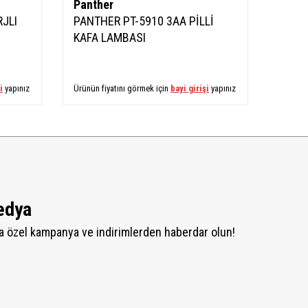
Panther
Pant
JLI
PANTHER PT-5910 3AA PİLLİ
PANT
KAFA LAMBASI
KAFA
i
yapınız
Ürünün fiyatını görmek için
bayi girişi
yapınız
Ürünün 
edya
 özel kampanya ve indirimlerden haberdar olun!