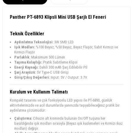
Panther PT-6893 Klipsli Mini USB Şarjlı El Feneri
Teknik Özellikler
Aydınlatma Teknolojisi:
3W SMD LED
Işık Modları:
%100 Beyaz, %50 Beyaz, Beyaz Flaşör, Sabit Kırmızı ve
Kırmızı Flaşör
Parlaklık:
Maksimum 500 Lümen
Taşıma Kolaylığı:
Pratik Sabitleme Klipsi
Enerji Kaynağı:
Dahili 300 mAh Şarj Edilebilir Pil
Şarj Arayüzü:
5V Type-C USB Girişi
Giriş/Çıkış Değerleri:
Input: 5V / Output: 3.7V
Kurulum ve Kullanım Talimatı
Kompakt tasarımı ve çok fonksiyonlu LED yapısı ile PT-6893, günlük
aktivitelerinizde ve acil durumlarda yanınızda taşıyabileceğiniz pratik bir
aydınlatma çözümüdür:
Çalıştırma:
Cihazın alt kısmında bulunan On/Off tuşuna her
basıldığında ışık modları sırasıyla (Beyaz ışık kademeleri ve Kırmızı ikaz
modları) değişir.