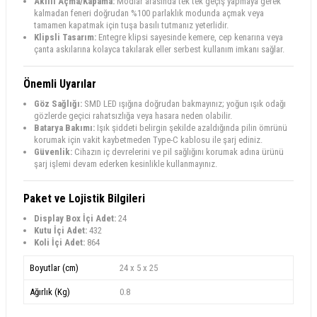
Akıllı Açma/Kapama:
Modlar arasında tek tek geçiş yapmaya gerek
kalmadan feneri doğrudan %100 parlaklık modunda açmak veya
tamamen kapatmak için tuşa basılı tutmanız yeterlidir.
Klipsli Tasarım:
Entegre klipsi sayesinde kemere, cep kenarına veya
çanta askılarına kolayca takılarak eller serbest kullanım imkanı sağlar.
Önemli Uyarılar
Göz Sağlığı:
SMD LED ışığına doğrudan bakmayınız; yoğun ışık odağı
gözlerde geçici rahatsızlığa veya hasara neden olabilir.
Batarya Bakımı:
Işık şiddeti belirgin şekilde azaldığında pilin ömrünü
korumak için vakit kaybetmeden Type-C kablosu ile şarj ediniz.
Güvenlik:
Cihazın iç devrelerini ve pil sağlığını korumak adına ürünü
şarj işlemi devam ederken kesinlikle kullanmayınız.
Paket ve Lojistik Bilgileri
Display Box İçi Adet:
24
Kutu İçi Adet:
432
Koli İçi Adet:
864
Boyutlar (cm)
24 x 5 x 25
Ağırlık (Kg)
0.8