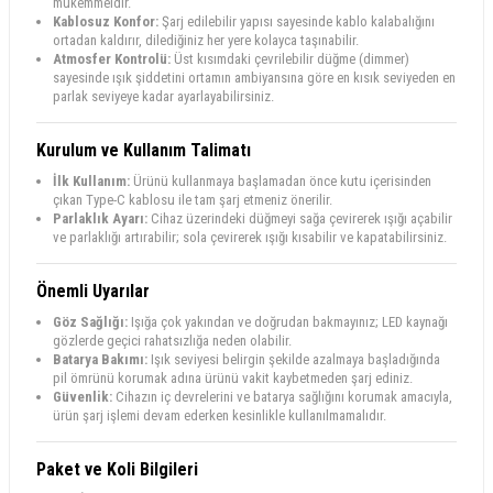
mükemmeldir.
Kablosuz Konfor:
Şarj edilebilir yapısı sayesinde kablo kalabalığını
ortadan kaldırır, dilediğiniz her yere kolayca taşınabilir.
Atmosfer Kontrolü:
Üst kısımdaki çevrilebilir düğme (dimmer)
sayesinde ışık şiddetini ortamın ambiyansına göre en kısık seviyeden en
parlak seviyeye kadar ayarlayabilirsiniz.
Kurulum ve Kullanım Talimatı
İlk Kullanım:
Ürünü kullanmaya başlamadan önce kutu içerisinden
çıkan Type-C kablosu ile tam şarj etmeniz önerilir.
Parlaklık Ayarı:
Cihaz üzerindeki düğmeyi sağa çevirerek ışığı açabilir
ve parlaklığı artırabilir; sola çevirerek ışığı kısabilir ve kapatabilirsiniz.
Önemli Uyarılar
Göz Sağlığı:
Işığa çok yakından ve doğrudan bakmayınız; LED kaynağı
gözlerde geçici rahatsızlığa neden olabilir.
Batarya Bakımı:
Işık seviyesi belirgin şekilde azalmaya başladığında
pil ömrünü korumak adına ürünü vakit kaybetmeden şarj ediniz.
Güvenlik:
Cihazın iç devrelerini ve batarya sağlığını korumak amacıyla,
ürün şarj işlemi devam ederken kesinlikle kullanılmamalıdır.
Paket ve Koli Bilgileri