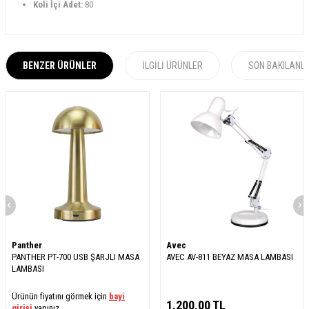
Koli İçi Adet:
80
BENZER ÜRÜNLER
İLGILI ÜRÜNLER
SON BAKILANL
Panther
Avec
PANTHER PT-700 USB ŞARJLI MASA
AVEC AV-811 BEYAZ MASA LAMBASI
LAMBASI
Ürünün fiyatını görmek için
bayi
1.200,00
TL
girişi
yapınız