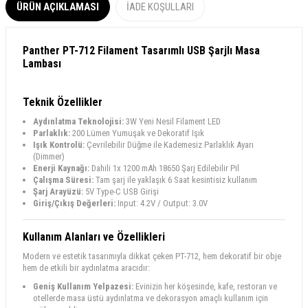
ÜRÜN AÇIKLAMASI
İADE KOŞULLARI
Panther PT-712 Filament Tasarımlı USB Şarjlı Masa
Lambası
Teknik Özellikler
Aydınlatma Teknolojisi:
3W Yeni Nesil Filament LED
Parlaklık:
200 Lümen Yumuşak ve Dekoratif Işık
Işık Kontrolü:
Çevrilebilir Düğme ile Kademesiz Parlaklık Ayarı
(Dimmer)
Enerji Kaynağı:
Dahili 1x 1200 mAh 18650 Şarj Edilebilir Pil
Çalışma Süresi:
Tam şarj ile yaklaşık 6 Saat kesintisiz kullanım
Şarj Arayüzü:
5V Type-C USB Girişi
Giriş/Çıkış Değerleri:
Input: 4.2V / Output: 3.0V
Kullanım Alanları ve Özellikleri
Modern ve estetik tasarımıyla dikkat çeken PT-712, hem dekoratif bir obje
hem de etkili bir aydınlatma aracıdır:
Geniş Kullanım Yelpazesi:
Evinizin her köşesinde, kafe, restoran ve
otellerde masa üstü aydınlatma ve dekorasyon amaçlı kullanım için