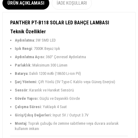
ÜRÜN AÇIKLAMASI
İADE KOŞULLARI
PANTHER PT-B118 SOLAR LED BAHÇE LAMBASI
Teknik Özellikler
Aydınlatma:
3W SMD LED
Işık Rengi:
7000K Beyaz Işık
Aydınlatma Açısı:
360° Çevresel Aydınlatma
Parlaklık:
Maksimum 300 Lümen
Batarya:
Dahili 1200 mAh (18650 Li-ion Pil)
Şarj Yöntemi:
Çift Yönlü (5V Type-C Kablo veya Güneş Enerjisi)
Sensör:
Karanlık ve Hareket Sensörü
Gövde Yapısı:
Güçlü ve Dayanıklı Gövde
Çalışma Süresi:
Yaklaşık 4 Saat
Giriş/Çıkış Değerleri:
Input 5V / Output 3.7V
Montaj:
Toprak çubuğu ile zemine sabitleme veya duvara asılarak
kullanım imkanı