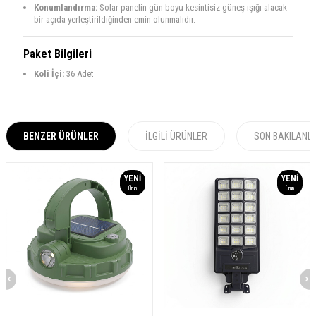
Konumlandırma:
Solar panelin gün boyu kesintisiz güneş ışığı alacak
bir açıda yerleştirildiğinden emin olunmalıdır.
Paket Bilgileri
Koli İçi:
36 Adet
BENZER ÜRÜNLER
İLGILI ÜRÜNLER
SON BAKILANL
YENI
YENI
Ürün
Ürün