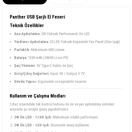
Panther USB Şarjlı El Feneri
Teknik Özellikler
Ana Aydınlatma:
2W Yüksek Performanslı Ön LED
Yardımcı Aydınlatma:
20 LED Yüksek Kapasiteli Yan Panel (Gün Işığı)
Parlaklık:
Maksimum 600 Lümen
Batarya:
1200 mAh (18650 Li-ion Pil)
Şarj Yöntemi:
5V Type-C Kablo ile Şarj
Giriş/Çıkış Değerleri:
Input 5V / Output 3.7V
Gövde Yapısı:
Ergonomik ve taşınabilir tasarım
Kullanım ve Çalışma Modları
Cihaz üzerindeki tek kontrol butonu ile ön ve yan aydınlatma üniteleri
arasında şu sırayla geçiş yapabilirsiniz:
2W Ön LED - %100 Işık:
Maksimum odaklı performans.
2W Ön LED - %50 Işık:
Ekonomik enerji kullanımı.