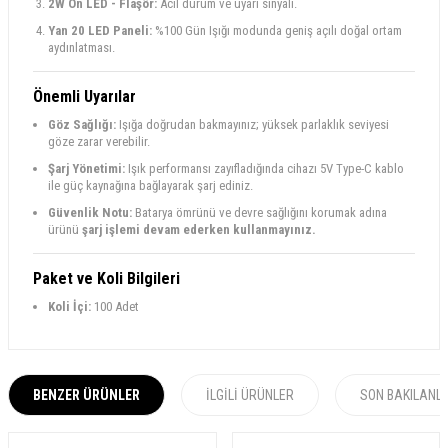
2W Ön LED - Flaşör:
Acil durum ve uyarı sinyali.
Yan 20 LED Paneli:
%100 Gün Işığı modunda geniş açılı doğal ortam
aydınlatması.
Önemli Uyarılar
Göz Sağlığı:
Işığa doğrudan bakmayınız; yüksek parlaklık seviyesi
göze zarar verebilir.
Şarj Yönetimi:
Işık performansı zayıfladığında cihazı 5V Type-C kablo
ile güç kaynağına bağlayarak şarj ediniz.
Güvenlik Notu:
Batarya ömrünü ve devre sağlığını korumak adına
ürünü
şarj işlemi devam ederken kullanmayınız.
Paket ve Koli Bilgileri
Koli İçi:
100 Adet
BENZER ÜRÜNLER
İLGILI ÜRÜNLER
SON BAKILANL